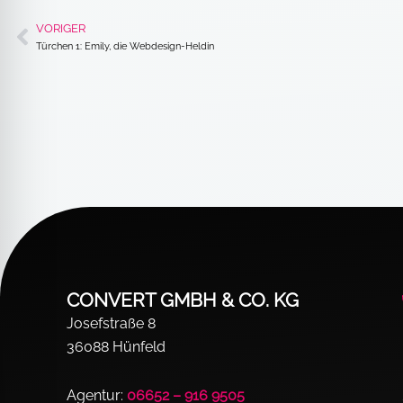
VORIGER
Zurück
Türchen 1: Emily, die Webdesign-Heldin
CONVERT GMBH & CO. KG
Josefstraße 8
36088 Hünfeld
Agentur:
06652 – 916 9505