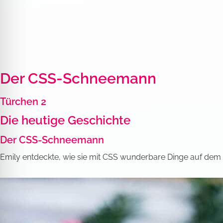
ssicheres Profil
freundlicher Modus
en-Modus
Der CSS-Schneemann
Türchen 2
psie-sicherer Modus
Die heutige Geschichte
Der CSS-Schneemann
Emily entdeckte, wie sie mit CSS wunderbare Dinge auf dem B