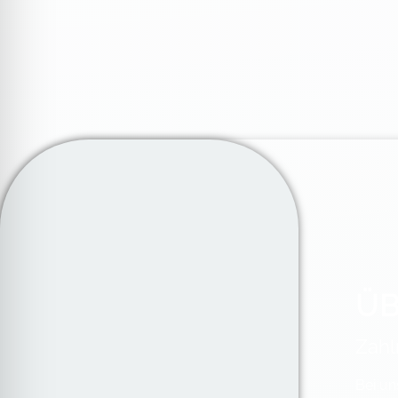
ÜB
Zahl
Bei un