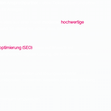
ten Ansprechpartner
– ohne Ticketsystem und ohne
Ihr Anliegen.
en alles aus einer Hand:
moderne,
hochwertige
ind. So stellen wir sicher, dass Ihre Website bei
ptimierung (SEO)
sowie auf Wunsch mit
ganzheitliche digitale Lösung, die Ihr Unternehmen
lare Kommunikation und lösungsorientierte
 funktionalen, modernen Websites mit echter Wirkung
gemeinsam umzusetzen.