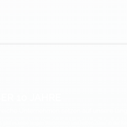
ER 10 JAHRE
reiche Unternehmen setzen auf unsere lang
s gibt es keine langen Wartezeiten und keinen „Stau“ in der 