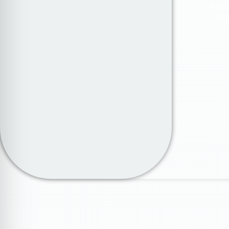
IHR
FÜR
UND VI