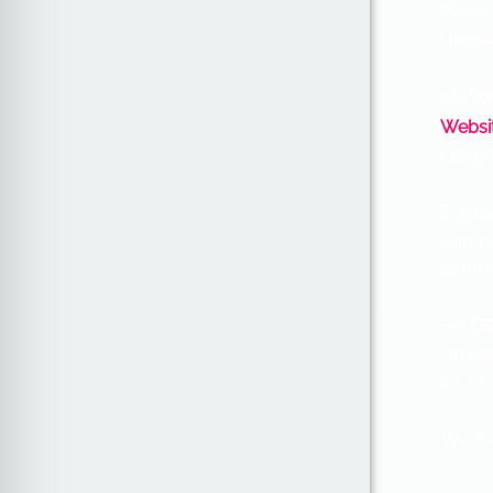
Wenn S
Umwege
Als
We
Websi
Google
Ergänz
durch
sichtb
Die
CO
Umse
für Ih
Wir fr