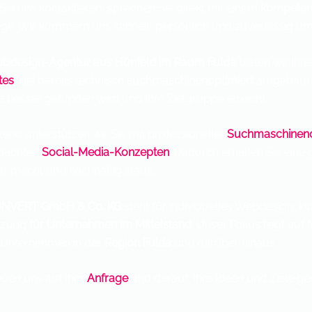
ie uns kontaktieren, sprechen Sie direkt mit einem
kompeten
. Wir kümmern uns schnell, persönlich und zuverlässig um 
bdesign-Agentur aus Hünfeld im Raum Fulda
bieten wir Ihn
tes
, die bereits technisch
suchmaschinenoptimiert
aufgebaut s
 besser gefunden wird und Ihre Zielgruppe erreicht.
end unterstützen wir Sie mit professioneller
Suchmaschineno
dachten
Social-Media-Konzepten
. Dadurch erhalten Sie eine 
ar macht und nachhaltig stärkt.
NVERT GmbH & Co. KG
steht für individuelles Webdesign, k
tzung
für Unternehmen im Mittelstand
. Unser Fokus liegt auf
r Unternehmen in der
Region Fulda
und darüber hinaus.
euen uns auf Ihre
Anfrage
und darauf, Ihre Ideen und Ziele 