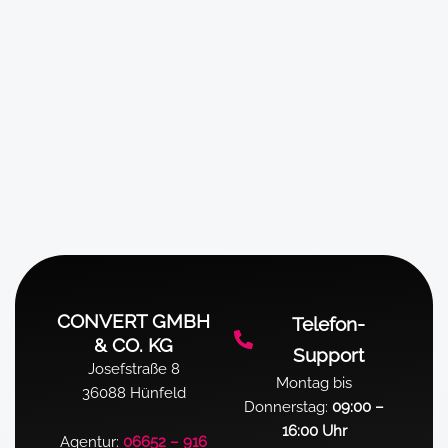
CONVERT GMBH
Telefon-
& CO. KG
Support
Josefstraße 8
Montag bis
36088 Hünfeld
Donnerstag:
09:00 –
16:00 Uhr
Agentur:
06652 – 916