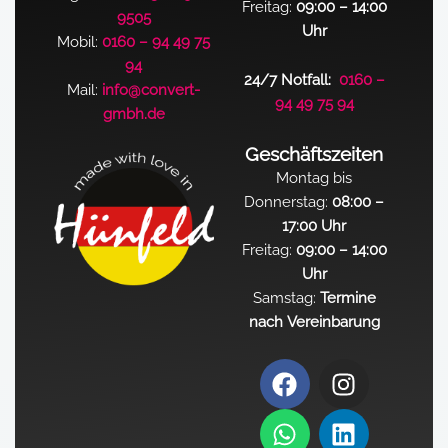
Freitag:
09:00 – 14:00
9505
Uhr
Mobil:
0160 – 94 49 75
94
24/7 Notfall:
0160 –
Mail:
info@convert-
94 49 75 94
gmbh.de
Geschäftszeiten
Montag bis
Donnerstag:
08:00 –
17:00 Uhr
Freitag:
09:00 – 14:00
Uhr
Samstag:
Termine
nach Vereinbarung
F
W
I
L
a
h
n
i
c
a
s
n
e
t
t
k