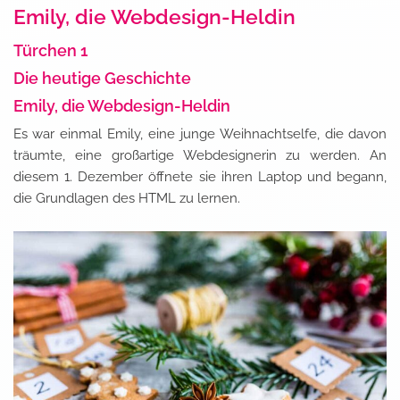
Emily, die Webdesign-Heldin
Türchen 1
Die heutige Geschichte
us
Emily, die Webdesign-Heldin
Es war einmal Emily, eine junge Weihnachtselfe, die davon
träumte, eine großartige Webdesignerin zu werden. An
diesem 1. Dezember öffnete sie ihren Laptop und begann,
die Grundlagen des HTML zu lernen.
s