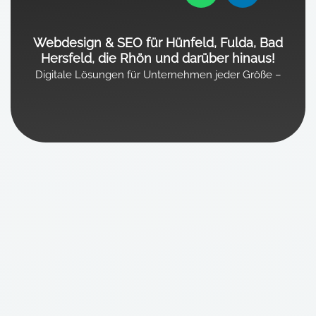
b
s
a
e
o
a
g
d
Webdesign & SEO für Hünfeld, Fulda, Bad
o
p
r
i
Hersfeld, die Rhön und darüber hinaus!
k
p
a
n
Digitale Lösungen für Unternehmen jeder Größe –
m