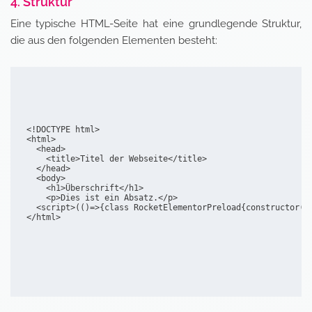
4. Struktur
Eine typische HTML-Seite hat eine grundlegende Struktur,
die aus den folgenden Elementen besteht:
<!DOCTYPE html>

<html>

  <head>

    <title>Titel der Webseite</title>

  </head>

  <body>

    <h1>Überschrift</h1>

    <p>Dies ist ein Absatz.</p>

  <script>(()=>{class RocketElementorPreload{constructor()
</html>