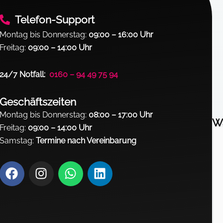
Telefon-Support
Montag bis Donnerstag:
09:00 – 16:00 Uhr
Freitag:
09:00 – 14:00 Uhr
24/7 Notfall:
0160 – 94 49 75 94
Geschäftszeiten
Montag bis Donnerstag:
08:00 – 17:00 Uhr
Wa
Freitag:
09:00 – 14:00 Uhr
Samstag:
Termine nach Vereinbarung
F
I
W
L
a
n
h
i
c
s
a
n
e
t
t
k
b
a
s
e