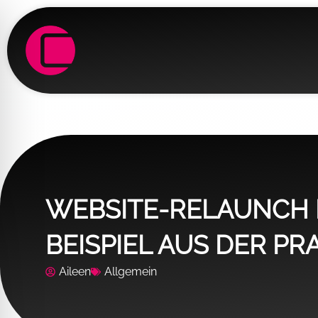
Zum
Inhalt
springen
WEBSITE-RELAUNCH 
BEISPIEL AUS DER PR
hinderten-Modus
Aileen
Allgemein