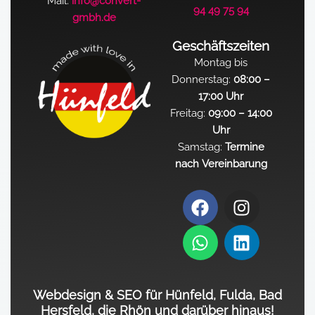
Mail:
info@convert-
94 49 75 94
gmbh.de
Geschäftszeiten
Montag bis
Donnerstag:
08:00 –
17:00 Uhr
Freitag:
09:00 – 14:00
Uhr
Samstag:
Termine
nach Vereinbarung
F
W
I
L
a
h
n
i
c
a
s
n
e
t
t
k
b
s
a
e
o
a
g
d
Webdesign & SEO für Hünfeld, Fulda, Bad
o
p
r
i
Hersfeld, die Rhön und darüber hinaus!