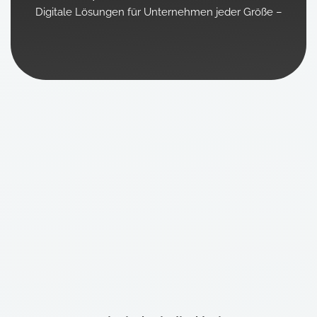
k
p
a
n
Digitale Lösungen für Unternehmen jeder Größe –
m