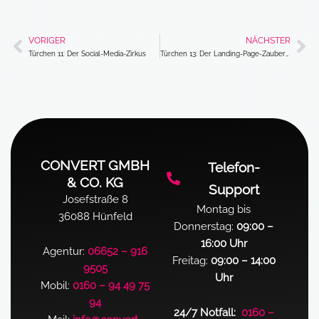
VORIGER
NÄCHSTER
Zurück
Nä
Türchen 11: Der Social-Media-Zirkus
Türchen 13: Der Landing-Page-Zauberer
CONVERT GMBH
Telefon-
& CO. KG
Support
Josefstraße 8
Montag bis
36088 Hünfeld
Donnerstag:
09:00 –
16:00 Uhr
Agentur:
06652 – 916
Freitag:
09:00 – 14:00
9505
Uhr
Mobil:
0160 – 94 49 75
94
24/7 Notfall:
0160 –