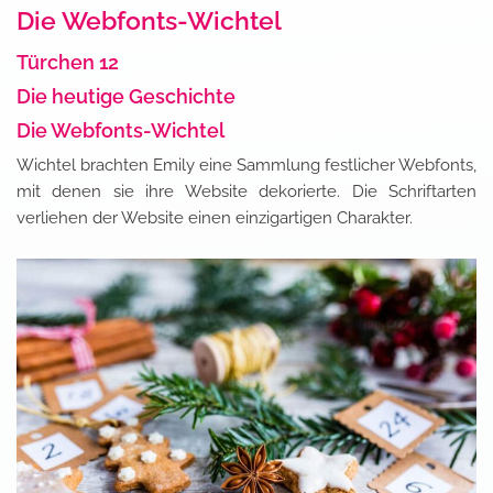
Die Webfonts-Wichtel
Türchen 12
Die heutige Geschichte
us
Die Webfonts-Wichtel
Wichtel brachten Emily eine Sammlung festlicher Webfonts,
mit denen sie ihre Website dekorierte. Die Schriftarten
verliehen der Website einen einzigartigen Charakter.
s